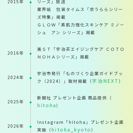
2015年
リーズ」放送
業界紙 包装タイムス「京うららシリー
ズ特集」掲載
ＧＬＯＷ「素肌力強化スキンケア ミノー
シュ アン シリーズ」掲載
美ＳＴ「宇治茶エイジングケア ＣＯＴＯ
2016年
ＮＯＨＡシリーズ」掲載
宇治市発行「ものづくり企業ガイドブッ
2024年
宇治NEXT
ク（2024）」取材掲載（
）
新聞社 プレゼント企画 商品提供（
2025年
hitoha
）
Instagram「hitoha」プレゼント企画
2026年
hitoha_kyoto
実施（
）