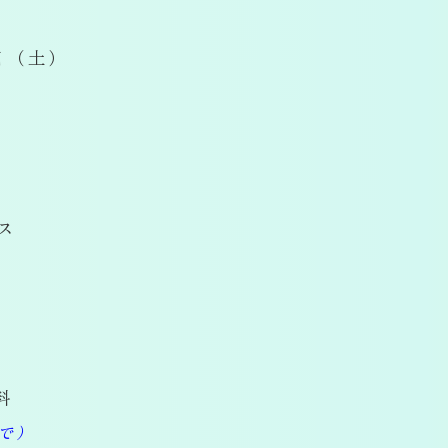
3日（土）
ース
料
まで）